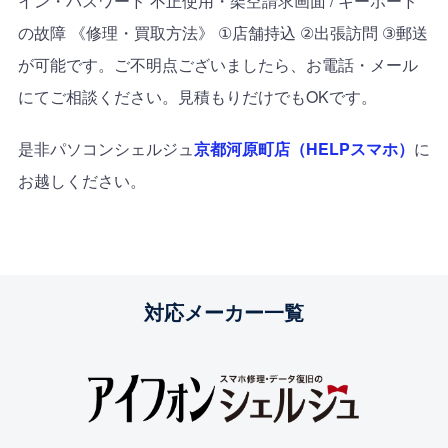
イン・パスワード 不正使用・架空請求画面
/
キーボード
の故障 《修理・買取方法》
①
店舗持込
②
出張訪問
③
郵送
が可能です。ご不明点ございましたら、お電話・メール
にてご相談ください。見積もりだけでも
OK
です。
是非パソコンシェルジュ
京都河原町店（HELPスマホ）
に
お越しください。
対応メーカー一覧