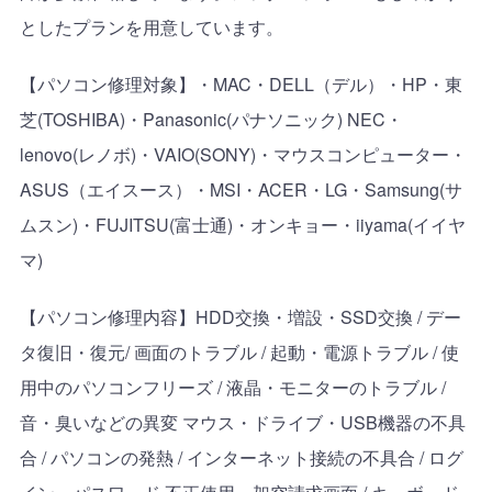
としたプランを用意しています。
【パソコン修理対象】・
MAC
・
DELL
（デル）・
HP
・東
芝
(TOSHIBA)
・
Panasonic(
パナソニック
) NEC
・
lenovo(
レノボ
)
・
VAIO(SONY)
・マウスコンピューター・
ASUS
（エイスース）・
MSI
・
ACER
・
LG
・
Samsung(
サ
ムスン
)
・
FUJITSU(
富士通
)
・オンキョー・
iiyama(
イイヤ
マ
)
【パソコン修理内容】
HDD
交換・増設・
SSD
交換
/
デー
タ復旧・復元
/
画面のトラブル
/
起動・電源トラブル
/
使
用中のパソコンフリーズ
/
液晶・モニターのトラブル
/
音・臭いなどの異変 マウス・ドライブ・
USB
機器の不具
合
/
パソコンの発熱
/
インターネット接続の不具合
/
ログ