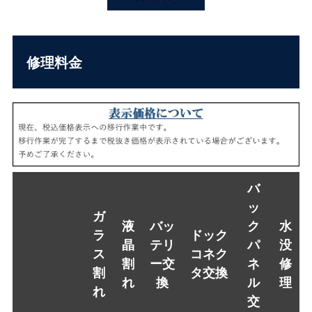
修理料金
バ
ッ
ガ
液
バッ
ク
水
ラ
ドック
晶
テリ
パ
没
ス
コネク
割
ー交
ネ
修
割
タ交換
れ
換
ル
理
れ
交