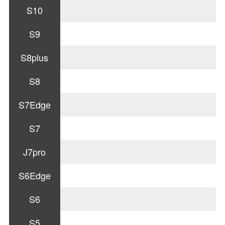
S10
S9
S8plus
S8
S7Edge
S7
J7pro
S6Edge
S6
S5