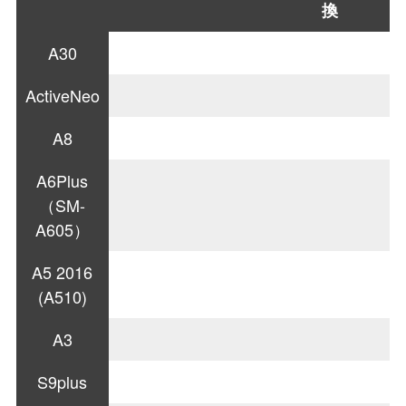
換
A30
ActiveNeo
A8
A6Plus
（SM-
A605）
A5 2016
(A510)
A3
S9plus